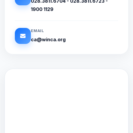
028.3811.6704 - 028.3811.6723 -
1900 1129
EMAIL
ca@winca.org